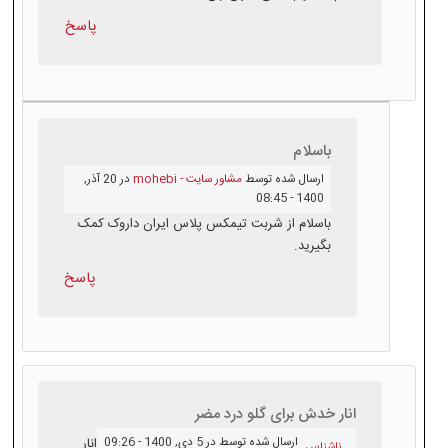
پاسخ
باسلام
ارسال شده توسط
مشاور سایت - mohebi
در 20 آذر,
1400 - 08:45
باسلام از شربت تیمکس پلاس ایران داروک کمک
بگیرید.
پاسخ
انار خدش برای گلو درد مضر
ارسال شده توسط
در 5 دى, 1400 - 09:26
انار
ناشناس