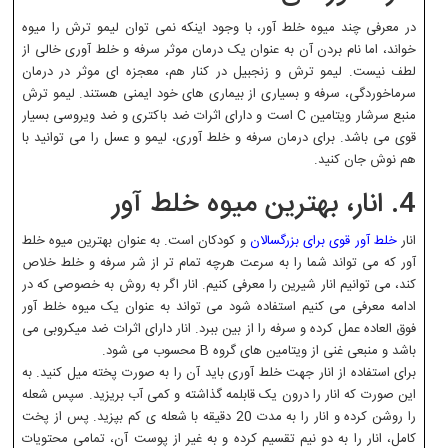
در معرفی چند میوه خلط آور، با وجود اینکه نمی توان لیمو ترش را میوه
خواند، اما نام بردن آن به عنوان یک درمان موثر سرفه و خلط آوری خالی از
لطف نیست. لیمو ترش و زنجبیل در کنار هم، معجزه ای موثر در درمان
سرماخوردگی، سرفه و بسیاری از بیماری های خود ایمنی هستند. لیمو ترش
منبع سرشار ویتامین C است و دارای اثرات ضد باکتری و ضد ویروسی بسیار
قوی می باشد. برای درمان سرفه و خلط آوری، لیمو و عسل را می توانید با
هم نوش جان کنید.
4. انار، بهترین میوه خلط آور
انار
خلط آور قوی برای بزرگسالان
و کودکان است. به عنوان بهترین میوه خلط
آور که می تواند شما را به سرعت هرچه تمام تر از شر سرفه و خلط خلاص
کند، می توانیم انار شیرین را معرفی کنیم. انار اگر به روش به خصوصی که در
ادامه معرفی می کنیم استفاده شود می تواند به عنوان یک میوه خلط آور
فوق العاده عمل کرده و سرفه را از بین ببرد. انار دارای اثرات ضد میکروبی می
باشد و منبعی غنی از ویتامین های گروه B محسوب می شود.
برای استفاده از انار جهت خلط آوری باید آن را به صورت پخته میل کنید. به
این صورت که انار را درون یک قابلمه گذاشته و کمی آب بریزید. سپس شعله
را روشن کرده و انار را به مدت 20 دقیقه با شعله ی کم بپزید. پس از پخت
کامل، انار را به دو نیم تقسیم کرده و به غیر از پوست آن، تمامی محتویات