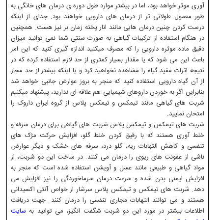
آوری موثر خواهد بود، اما در بیشتر موارد طول دوره ی درمان های خانگی به
طور معمول طولانی تر از درمان های دارویی خواهند بود. جدای از اینکه
درست کردن چنین درمان هایی مانند انار پخته زمان بر نیز هست. همچنین
در هنگام استفاده از ترکیبات گیاهی به صورت سنتی شما نمی توانید میزان
دقیق ماده موثره دارویی را که مصرف میکنید اندازه گیری کنید که این امر
باعث این می شود که یا مقدار بسیار کمتری از حد لازم استفاده کرده که در
نتیجه اثرات مفید گیاه را مشاهده نخواهید کرد و یا اینکه بیشتر از حد مجاز
از آن گیاه دارویی استفاده کنید که منجر به بروز عوارض جانبی خواهد شد
بنابراین اگر به خوردن داروهای شیمیایی هم علاقه ای ندارید، پیشنهاد میکنیم
شربت های گیاهی مانند تیمکس و تیمکس پلاس از گروه ایران داروک را
امتحان نمایید.
شربت های تیمکس و تیمکس پلاس شربت های گیاهی برای درمان سرفه و
خلط آوری هستند که با رقیق کردن خلط گلو، افزایش حرکت مژک های
تنفسی و کاهش التهابات ریه، گلو درد، سرفه های خشک و دیگر عوارض
ناشی از عفونت های ریوی را درمان می کنند. در ساخت این دو شربت، از
مواد گیاهی و طبیعی مانند عسل و آویشن استفاده شده است که منجر به
افزایش ایمنی بدن شده و سرعت درمان سرماخوردگی را نیز افزایش می
دهد. شربت های تیمکس و تیمکس پلاس سرشار از خواص آنتی اکسیدانی
هستند و می توانند التهابات مجاری تنفسی را درمان کنند. جهت دریافت
اطلاعات بیشتر در مورد این دو شربت شگفت انگیز، می توانید به
سایت