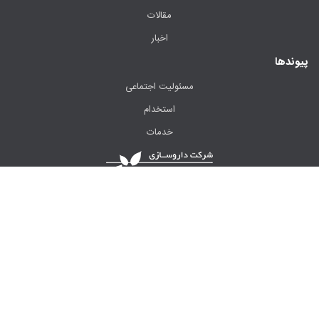
مقالات
اخبار
پیوندها
مسئولیت اجتماعی
استخدام
خدمات
شرکت داروسازی، آرایشی و بهداشتی ایران داروک یکی از بزرگ‌ترین و
پیشرفته‌ترین مراکز تهیه و تولید صنعتی و علمی داروهای گیاهی در ایران می
باشد که از ابتدای سال ۱۳۶۰ فعالیت خود را با هدف تهیه شکل های دارویی قابل
قبول بر اساس معیارهای رایج بین‌المللی و مطابق با اصول GMP آغاز نمود.