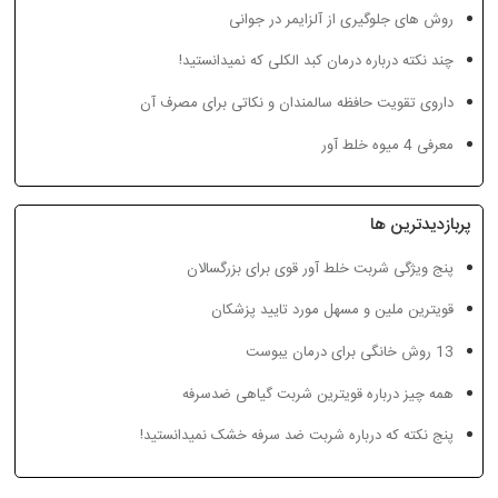
پنج ویژگی شربت خلط
12 گیاه دارویی قابل
فواید عسل آو
روش های جلوگیری از آلزایمر در جوانی
آور قوی برای بزرگسالان
کاشت در خانه
چند نکته درباره درمان کبد الکلی که نمیدانستید!
داروی تقویت حافظه سالمندان و نکاتی برای مصرف آن
معرفی 4 میوه خلط آور
پربازدیدترین ها
پنج ویژگی شربت خلط آور قوی برای بزرگسالان
قویترین ملین و مسهل مورد تایید پزشکان
13 روش خانگی برای درمان یبوست
همه چیز درباره قویترین شربت گیاهی ضدسرفه
پنج نکته که درباره شربت ضد سرفه خشک نمیدانستید!