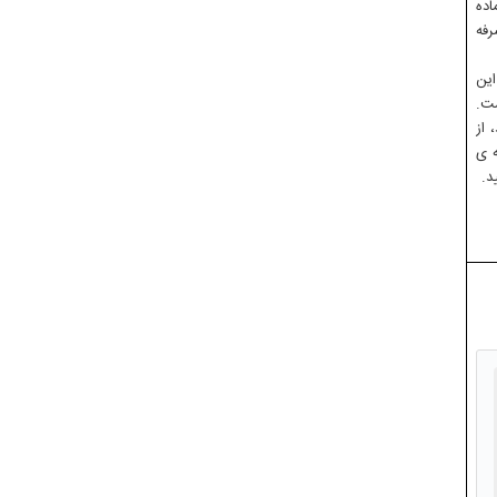
اده
رفه
ین
ست.
 از
ه ی
د.