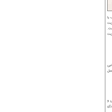
 یا
ربت
ت.
ربت
نبی
عسل
ی و
رای