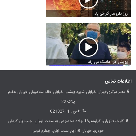
روز داروساز گرامی باد
پویش من ماسک می زنم
اطلاعات تماس
دفتر مرکزی:تهران-خیابان شهید بهشتی-خیابان خالداسلامبولی-خیابان هفتم-
پلاک 22
تلفن : 02182711
کارخانه:تهران، کیلومتر16 جاده مخصوص به سمت تهران؛ جنب پل کرمان
خودرو، خیابان 58 بن بست آبان، چهارم غربی