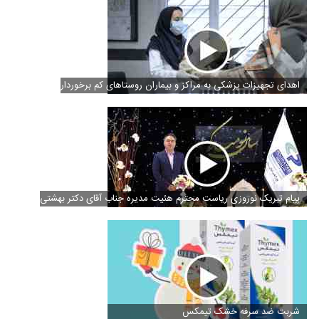
اهدای تجهیزات پزشکی به مراکز و بیماران روستاهای کم برخوردار
پیام تبریک نوروزی ریاست محترم هئیت مدیره جناب آقای دکتر بهشتی
شربت ضد سرفه خشک تیمکس