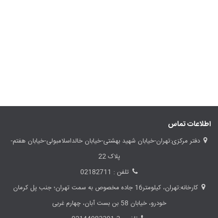
اطلاعات تماس
عمل ضد باکتری عسل و
آیا آویشن برای درمان
با غذاها خود 
دفتر مرکزی:تهران-خیابان شهید بهشتی-خیابان خالداسلامبولی-خیابان هفتم-
آویشن
سرماخوردگی و گرفتگی
سرمای هوا ا
پلاک 22
بینی موثر است؟
تلفن : 02182711
کارخانه:تهران، کیلومتر16 جاده مخصوص به سمت تهران؛ جنب پل کرمان
خودرو، خیابان 58 بن بست آبان، چهارم غربی