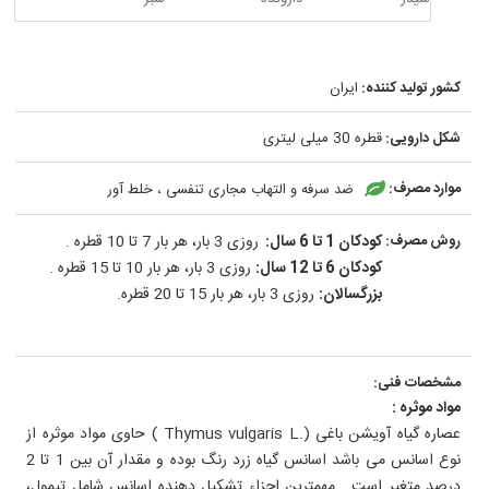
کشور تولید کننده:
ایران
شکل دارویی:
قطره 30 میلی لیتری
موارد مصرف:
ضد سرفه و التهاب مجاری تنفسی ، خلط آور
روش مصرف:
کودکان 1 تا 6 سال:
روزی 3 بار، هر بار 7 تا 10 قطره .
کودکان 6 تا 12 سال:
روزی 3 بار، هر بار 10 تا 15 قطره .
بزرگسالان:
روزی 3 بار، هر بار 15 تا 20 قطره.
مشخصات فنی:
مواد موثره :
عصاره گیاه آویشن باغی (.Thymus vulgaris L ) حاوی مواد موثره از
نوع اسانس می باشد اسانس گیاه زرد رنگ بوده و مقدار آن بین 1 تا 2
درصد متغیر است . مهمترین اجزاء تشکیل دهنده اسانس شامل تیمول،