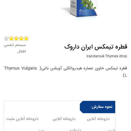
سیستم تنفسی
قطره تیمکس ایران داروک
اطفال
Irandarouk Thymex drop
قطره تیمکس حاوی عصاره هیدروالکلی آویشن باغی( .Thymus Vulgaris
L)
نحوه سفارش:
داروخانه آنلاین
داروخانه آنلاین
داروخانه آنلاین مثبت
شیدر
داروکده
سبز