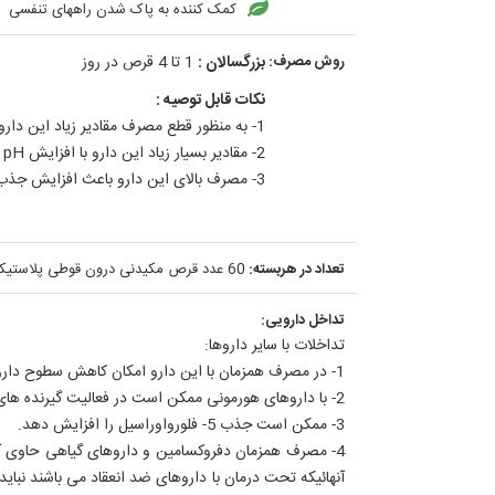
کمک کننده به پاک شدن راههای تنفسی
روش مصرف:
بزرگسالان :
1 تا 4 قرص در روز
نکات قابل توصیه :
1- به منظور قطع مصرف مقادیر زیاد این دارو(حاوی آسرولا دارای ویتامین c طبیعی) ابتدا باید کاهش تدریجی انجام شود .
2- مقادیر بسیار زیاد این دارو با افزایش pH روده کوچک موجب اشکال در جذب ویتامین B12 می گردد
3- مصرف بالای این دارو باعث افزایش جذب آهن می شود
تعداد در هربسته:
60 عدد قرص مکیدنی درون قوطی پلاستیکی با درب محافظ کودک به همراه بروشور.
تداخل دارویی:
تداخلات با سایر داروها:
1- در مصرف همزمان با این دارو امکان کاهش سطوح داروهای بیماری های تیروئیدی وجود دارد.
2- با داروهای هورمونی ممکن است در فعالیت گیرنده های هورمونهای استروژن و پروژسترون تداخل ایجاد نماید .
3- ممکن است جذب 5- فلورواوراسیل را افزایش دهد.