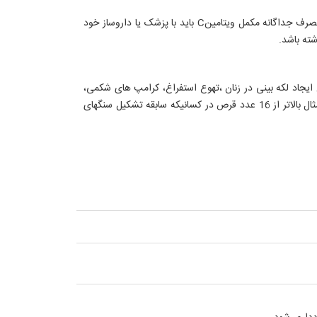
مصرف همزمان فلوفنازین با این دارو باعث کاهش اثرات درمانی این دارو می شود برای بیمارانی که از این دارو استفاده می کنند، برای مصرف جداگانه مکمل ویتامینC باید با پزشک یا داروساز خود
ته باشد.
یجاد لکه بینی در زنان ،تهوع استفراغ، کرامپ های شکمی،
بیخوابی، رسوب در مفاصل بدلیل بیماری نقرس (به علت افزایش سید اوریک)، اسهال(در مقادیر بسیار زیادتر از حد توصیه شده) به عنوان مثال بالاتر از 16 عدد قرص در کسانیکه سابقه تشکیل سنگهای