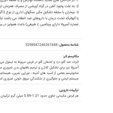
1- در ناراحتی های شدید دستگاه گوارش و یا سابقه آلرژی و حساسیت نسبت به گیاه آویشن و میوه آسرولاو یا ویتامین c از مصرف دارو خودداری شود
2- به علت وجود آهن در گیاه آویشن از مصرف همزمان این دارو با فرآورده های آنتی اسید خودداری شود
3- بیماران با سابقه تشکیل مکرر سنگهای اداری از نوع 
عصاره آسرولا دارای ویتامین c طبیعی) باعث همولیز در بیماران دارای کمبود گلوکز 6- فسفات دهیدرژناز شده است.
شناسه محصول:
3298947246267448
مکانیسم اثر:
آسرولا نیز برای تشکیل کلاژن و ترمیم بافتهای بدن ضروری م
متابولیسم بعضی از اسید های آمینه ، نوراپی نفرین، هیستام
سیستم ایمنی و جلوگیری از شکنندگی عروق خونی ضروری 
ترکیبات دارویی:
هر قرص مکیدنی حاوی حدود 1.21-0.89 میلی گرم ترکیبان فنلی تام بر حسب تیمول و عصاره خشک استاندارد شده میوه گیاهAcerola یا Barbados cherry (حاوی ویتامینc طبیعی ) می باشد.