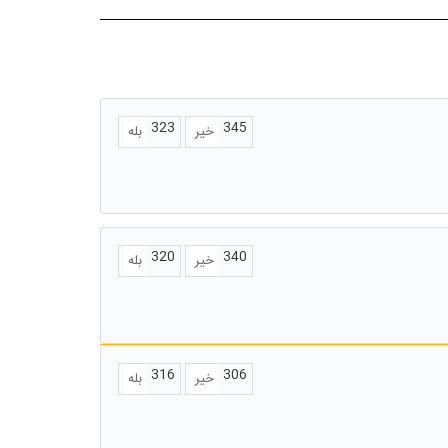
323
345
خیر
بله
320
340
خیر
بله
316
306
خیر
بله