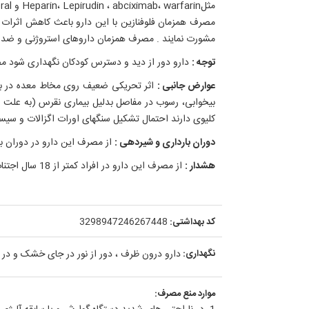
مثلHeparin، Lepirudin ، abciximab، warfarin و Clopidogeral می شود .
مشورت نمایند . مصرف همزمان داروهای استروژنی و ضد با
توجه :
دارو دور از دید و دسترس کودکان نگهداری شود مص
عوارض جانبی :
اثر تحریکی ضعیف روی مخاط معده در برخی
کلیوی دارند احتمال تشکیل سنگهای اورات اگزالات و سیستئین در مصر
دوران بارداری و شیردهی :
از مصرف این دارو در دوران ب
هشدار :
از مصرف این دارو در افراد کمتر از 18 سال اجتناب شود.
کد بهداشتی:
3298947246267448
نگهداری:
دارو درون ظرف ، دور از نور در جای خشک و در دمای کمتر از 25 درجه سانتی
موارد منع مصرف: