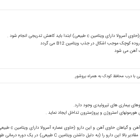
4- مصرف همزمان د
آنهائیکه تحت درمان با داروهای ضد انعقاد می باشند نباید مقادیر با