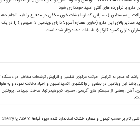
(اگزالات و سیستئین ) بیمارانی که آزما یشات خون مخفی در مدفوع را باید انجام 
یا آنهائیکه تحت درمان با داروهای ضد انعقاد می ب
ی باشد این ویتامین در بعضی از واکنشهای اکسیداسیون و احیاء دخالت نموده و به عنو
ین، آهن، بعضی از سیستم های آنزیمی، مصرف کربوهیدراتها، ساخت لیپیدها، پروتئین ه
است.