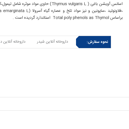
اسانس آویشن باغی ( Thymus vulgaris L) حاوی
براساس Total poly phenols as Thymol استاندارد گردیده است .
داروخانه آنلاین شیدر
داروخانه آنلاین د
نحوه سفارش: