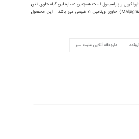
 مواد موثره شامل تیمول،کارواکرول و پاراسیمول است همچنین عصاره این گیاه حاوی تانن
،فلاونوئید ،ساپونین و نیز مواد تلخ و عصاره گیاه آسرولا (Malpighia emarginata L) حاوی ویتامین c طبیعی می باشد . این محصول
اروکده
داروخانه آنلاین مثبت سبز