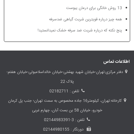
13 روش خانگی برای درمان یبوست
تهوع بارداری را با خوردن
هموروئید چیست؟
زنجبیل مهار کنید.
همه چیز درباره قویترین شربت گیاهی ضدسرفه
پنج نکته که درباره شربت ضد سرفه خشک نمیدانستید!
اطلاعات تماس
دفتر مرکزی:تهران-خیابان شهید بهشتی-خیابان خالداسلامبولی-خیابان هفتم-
پلاک 22
تلفن : 02182711
کارخانه:تهران، کیلومتر16 جاده مخصوص به سمت تهران؛ جنب پل کرمان
خودرو، خیابان 58 بن بست آبان، چهارم غربی
تلفن : 3-02144983391
دورنگار : 02144980155