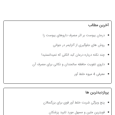
آخرین مطالب
درمان یبوست بر اثر مصرف داروهای یبوست زا
غذاهایی با مزاج سرد و تر،
همه چیز درباره علائم و درمان
چرا
روش های جلوگیری از آلزایمر در جوانی
باعث چاقی می‌شوند
کبد چرب
چند نکته درباره درمان کبد الکلی که نمیدانستید!
داروی تقویت حافظه سالمندان و نکاتی برای مصرف آن
معرفی 4 میوه خلط آور
پربازدیدترین ها
پنج ویژگی شربت خلط آور قوی برای بزرگسالان
قویترین ملین و مسهل مورد تایید پزشکان