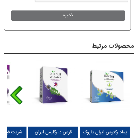
محصولات مرتبط
پماد رکتوس ایران داروک
قرص د-رگلیس ایران
شربت فیکولا