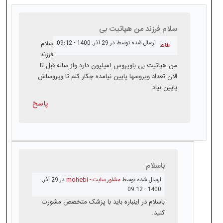
سلام فرزند من هپاتیت بی
ارسال شده توسط
در 29 آذر, 1400 - 09:12
سلام
طاها
فرزند
من هپاتیت بی باویروس ۱میلیون دارد واز ساله قبل تا
الان تعداد ویروسها پایین نیامده چکار کنم تا ویروساش
پایین بیاد
پاسخ
باسلام
ارسال شده توسط
مشاور سایت - mohebi
در 29 آذر,
1400 - 09:12
باسلام در اینباره باید با پزشک متخصص مشورت
کنید.