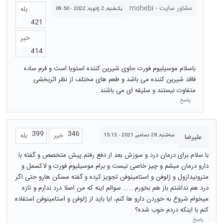
مشاور سایت - mohebi
بله
یک‌شنبه, 2 ژانویه, 2022 - 09:50
421
خیر
414
باسلام موسیلیوم فورت حاوی شیرین کننده استویا است و فرم ساده
فاقد شیرین کننده می باشد و طعم های مختلف از نظر اثربخشی
متفاوت نیستند و سلیقه ای می باشند .
پاسخ
399
346
خیر
بله
سه‌شنبه, 28 دسامبر, 2021 - 15:13
علیرضا
با سلام.برای درمان درد و سوزش بعد از دفع رفتم پیش متخصص و گفته با
دارو درمان میشم و چیز خاصی نیست و برام موسیلیوم فورت و لاکسمل و
مترونیدازول و ژلوفن و استامینوفن تجویز کرده و گفته مسکن هارو حتی اگر
درد هم نداشتم باز هم بخورم...... سوالم اینه که من اصلا درد ندارم و تازه
میخوام شروع به خوردن دارو ها کنم، ایا باید از ژلوفن و استامینوفن استفاده
کنم با اینکه دردم خوب شده؟
پاسخ