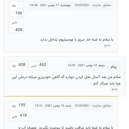
مشاور سایت - mohebi
بله
چهارشنبه, 17 نوامبر, 2021 - 13:00
196
خیر
408
با سلام به شما خار مریم با موسیلیوم تداخل ندارد.
پاسخ
408
442
خیر
بله
جمعه, 12 نوامبر, 2021 - 10:51
پیام
سلام من بعد ۹سال عمل کردن دوباره گه گاهی خونریزی میکنه درمان این
چیا باید چیکار کنم
پاسخ
195
مشاور سایت - mohebi
بله
شنبه, 13 نوامبر, 2021 - 15:31
418
خیر
با سلام به شما باید مراقب باشید تا یبوست نگیرید. مصرف آب و