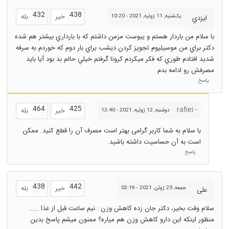
432
438
خیر
بله
یک‌شنبه, 11 ژوئیه, 2021 - 10:20
ايزدي
با سلام من باردار هستم و يبوست مزمن داشتم كه با بارداري بيشتر هم شده
دكتر براي من موسيليوم تجويز كردن ديشب براي بار دوم كه خوردم به سرفه
شديد افتادم طوري كه فكر ميكردم كرونا گرفتم خيلي حالم بد بود آيا بايد
مصرفش رو ادامه بدم
پاسخ
464
425
- rafiei
خیر
بله
دوشنبه, 12 ژوئیه, 2021 - 12:40
با سلام به شما کاربر گرامی بهتر است مصرف آن را قطع کنید. ممکن
است به آن حساسیت داشته باشید.
پاسخ
438
442
خیر
بله
جمعه, 25 ژوئن, 2021 - 02:19
على
سلام وقت بخير، دكتر جان زده كاهش وزن : نيم ساعت قبل از غذا ……
منظور اينكه اين دارو كاهش وزن هم مياره؟ ممنون ميشم پاسخ بدين