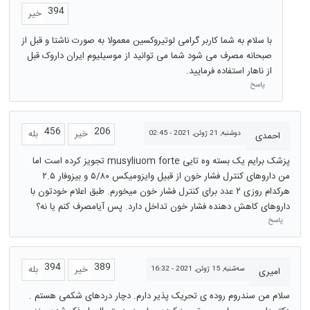
394
خیر
با سلام به شما کاربر گرامی لوتیروکسین معمولا به صورت ناشتا و قبل از
صبحانه مصرف می شود شما می توانید از موسیلیوم ایران داروک قبل
از ناهار استفاده فرمایید.
پاسخ
456
206
خیر
بله
دوشنبه, 21 ژوئن, 2021 - 02:45
احمدی
پزشک برایم یک بسته وه تایی musyliuom forte تجویز کرده است اما
من داروهای کنترل فشار خون از قبیل وایزومیکس ۵/۸۰ و بیزوفار ۲.۵
هرکدام روزی ۲ عدد برای کنترل فشار خون میخورم. طبق اعلام خودتون با
داروهای کاهش دهنده فشار خون تداخل دارد. پس آیامصرف کنم یا نه؟
پاسخ
394
389
خیر
بله
سه‌شنبه, 15 ژوئن, 2021 - 16:32
امیری
سلام من سندروم روده ی تحریک پذیر دارم. دچار دردهای شکمی هستم .