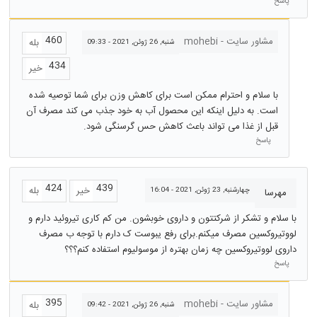
پاسخ
460
مشاور سایت - mohebi
بله
شنبه, 26 ژوئن, 2021 - 09:33
434
خیر
با سلام و احترام ممکن است برای کاهش وزن برای شما توصیه شده
است. به دلیل اینکه این محصول آب به خود جذب می کند مصرف آن
قبل از غذا می تواند باعث کاهش حس گرسنگی شود.
پاسخ
424
439
خیر
بله
چهارشنبه, 23 ژوئن, 2021 - 16:04
مهرسا
با سلام و تشکر از شرکتتون و داروی خوبشون. من کم کاری تیروئید دارم و
لووتیروکسین مصرف میکنم.برای رفع یبوست ک دارم با توجه ب مصرف
داروی لووتیروکسین چه زمان بهتره از موسولیوم استفاده کنم؟؟؟
پاسخ
395
مشاور سایت - mohebi
بله
شنبه, 26 ژوئن, 2021 - 09:42