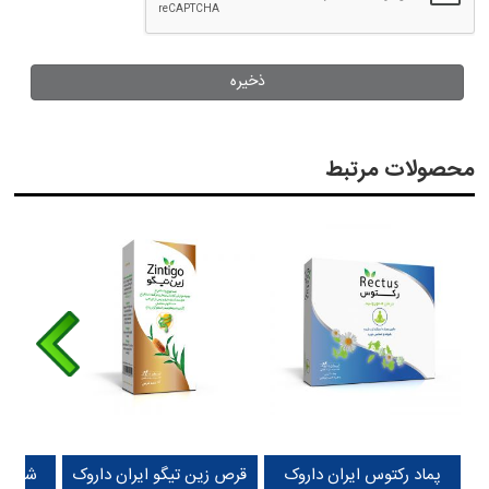
محصولات مرتبط
پماد رکتوس ایران داروک
قرص زین تیگو ایران داروک
شربت پ