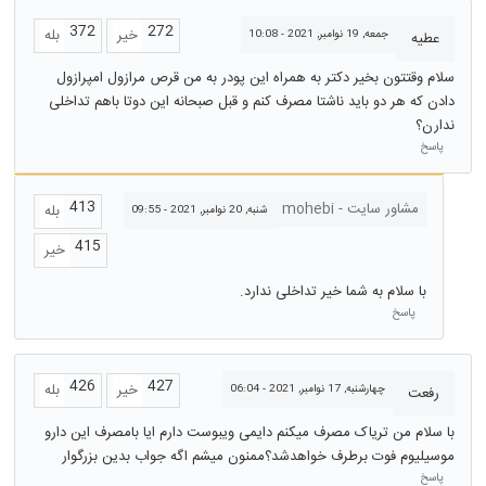
372
272
خیر
بله
جمعه, 19 نوامبر, 2021 - 10:08
عطیه
سلام وقتتون بخیر دکتر به همراه این پودر به من قرص مرازول امپرازول
دادن که هر دو باید ناشتا مصرف کنم و قبل صبحانه این دوتا باهم تداخلی
ندارن؟
پاسخ
413
مشاور سایت - mohebi
بله
شنبه, 20 نوامبر, 2021 - 09:55
415
خیر
با سلام به شما خیر تداخلی ندارد.
پاسخ
426
427
خیر
بله
چهارشنبه, 17 نوامبر, 2021 - 06:04
رفعت
با سلام من تریاک مصرف میکنم دایمی ویبوست دارم ایا بامصرف این دارو
موسیلیوم فوت برطرف خواهدشد؟ممنون میشم اگه جواب بدین بزرگوار
پاسخ