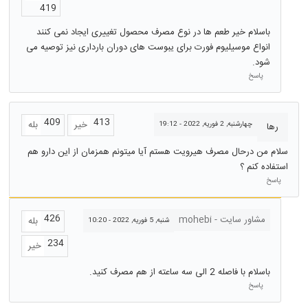
419
باسلام خیر طعم ها در نوع مصرف محصول تغییری ایجاد نمی کنند
انواع موسیلیوم فورت برای یبوست های دوران بارداری نیز توصیه می
شود.
پاسخ
409
413
خیر
بله
چهارشنبه, 2 فوریه, 2022 - 19:12
رها
سلام من درحال مصرف هیرویت هستم آیا میتونم همزمان از این دارو هم
استفاده کنم ؟
پاسخ
426
مشاور سایت - mohebi
بله
شنبه, 5 فوریه, 2022 - 10:20
234
خیر
باسلام با فاصله 2 الی سه ساعته از هم مصرف کنید.
پاسخ