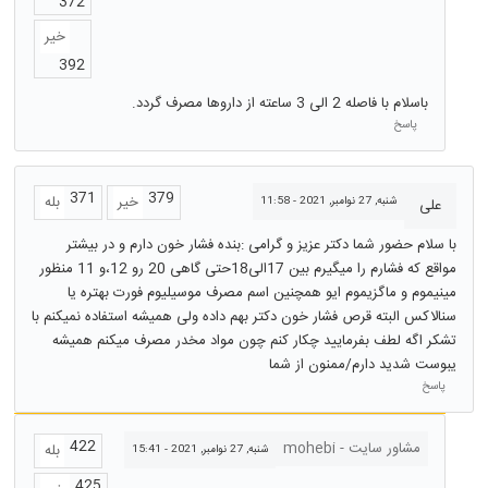
372
خیر
392
باسلام با فاصله 2 الی 3 ساعته از داروها مصرف گردد.
پاسخ
371
379
خیر
بله
شنبه, 27 نوامبر, 2021 - 11:58
علی
با سلام حضور شما دکتر عزیز و گرامی :بنده فشار خون دارم و در بیشتر
مواقع که فشارم را میگیرم بین 17الی18حتی گاهی 20 رو 12،و 11 منظور
مینیموم و ماگزیموم ایو همچنین اسم مصرف موسیلیوم فورت بهتره یا
سنالاکس البته قرص فشار خون دکتر بهم داده ولی همیشه استفاده نمیکنم با
تشکر اگه لطف بفرمایید چکار کنم چون مواد مخدر مصرف میکنم همیشه
یبوست شدید دارم/ممنون از شما
پاسخ
422
مشاور سایت - mohebi
بله
شنبه, 27 نوامبر, 2021 - 15:41
425