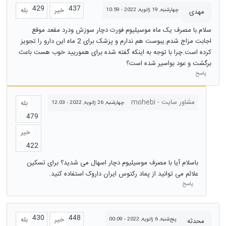
429
437
خیر
بله
چهارشنبه, 19 ژانویه, 2022 - 10:59
مهدی
سلام.با مصرف یک ماه موسیلیوم فورت دچار سوزش ودرد مقعد موقع
اجابت مزاج شدم.یبوست هم ندارم و پزشک برای 2 ماه این دارو را تجویز
کرده است.چرا با توجه به اینکه گفته شده برای هموریید خوب هست باعث
برگشت و عود بواسیر شده است؟
پاسخ
مشاور سایت - mohebi
بله
چهارشنبه, 26 ژانویه, 2022 - 12:03
479
خیر
422
باسلام آیا با مصرف موسیلیوم دچار اسهال می شدید؟ برای تسکین
علائم می توانید از پماد رکتوس ایران داروک استفاده کنید.
پاسخ
430
448
خیر
بله
پنج‌شنبه, 6 ژانویه, 2022 - 00:09
محدثه