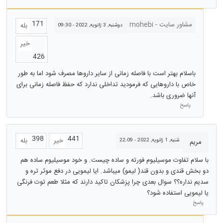
171
مشاور سایت - mohebi
بله
دوشنبه, 3 ژانویه, 2022 - 09:30
خیر
426
باسلام بهتر است با فاصله زمانی از سایر داروها مصرف شود اما به طور
خاص با داروهایی که فرمودید تداخلی ندارد که حفظ فاصله زمانی برای
آنها ضروری باشد.
پاسخ
398
441
خیر
بله
شنبه, 1 ژانویه, 2022 - 22:09
مریم
با سلام تفاوت موسیلیوم فورته و ساده چیست. و خود موسیلیوم ساده هم
دو بخش قندی و بدون قند( لیمو) میباشد. ایا لیمویی در دفع موثر تره و
سدیم نداره؟؟ سوال بعدی چرا پزشکان تاکید دارند که مثلا طعم توت فرنگی
یا لیمویی استفاده شود؟
پاسخ