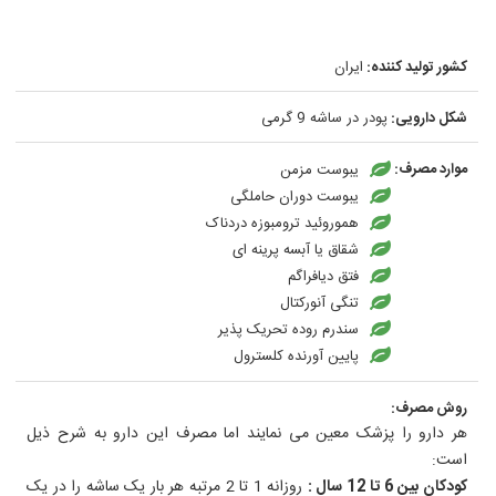
کشور تولید کننده:
ایران
شکل دارویی:
پودر در ساشه 9 گرمی
موارد مصرف:
یبوست مزمن
یبوست دوران حاملگی
هموروئید ترومبوزه دردناک
شقاق یا آبسه پرینه ای
فتق دیافراگم
تنگی آنورکتال
سندرم روده تحریک پذیر
پایین آورنده کلسترول
روش مصرف:
هر دارو را پزشک معین می نمایند اما مصرف این دارو به شرح ذیل
است:
کودکان بین 6 تا 12 سال :
روزانه 1 تا 2 مرتبه هر بار یک ساشه را در یک