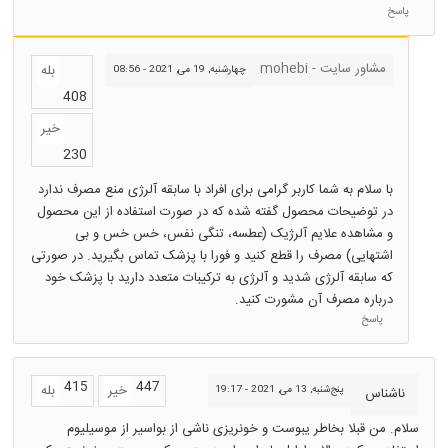
پاسخ
مشاور سایت - mohebi
بله
چهارشنبه, 19 می, 2021 - 08:56
408
خیر
230
با سلام به شما کاربر گرامی برای افراد با سابقه آلرژی منع مصرف ندارد
در توضیحات محصول گفته شده که در صورت استفاده از این محصول
و مشاهده علایم آلرژیک (عطسه، تنگی نفس، خس خس و بی
اشتهایی) مصرف را قطع کنید و فورا با پزشک تماس بگیرید. در صورتی
که سابقه آلرژی شدید و آلرژی به ترکیبات متعدد دارید با پزشک خود
درباره مصرف آن مشورت کنید.
پاسخ
415
447
خیر
بله
پنج‌شنبه, 13 می, 2021 - 19:17
ناشناس
سلام. من قبلا بخاطر یبوست و خونریزی ناشی از بواسیر از موسیلیوم