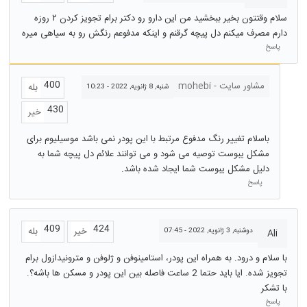
سلام وقتتون بخیر ببخشید من این دارو رو دکتر برام تجویز کردن ۲ روزه
دارم مصرف میکنم دل پیچه گرقنم و اینکه مدفوعم رنگش رو به سیاهی میره
پاسخ
400
مشاور سایت - mohebi
بله
شنبه, 8 ژانویه, 2022 - 10:23
430
خیر
باسلام تغییر رنگ مدفوع مرتبط با این پودر نمی باشد موسیلیوم برای
مشکل یبوست توصیه می شود و می توانند علائم دل پیچه شما به
دلیل مشکل یبوست شما ایجاد شده باشد.
پاسخ
409
424
خیر
بله
دوشنبه, 3 ژانویه, 2022 - 07:45
Ali
با سلام و درود. به همراه این پودر، استامینوفن و ژلوفن و مترونیدازول برام
تجویز شده. ایا باید حتما 2 ساعت فاصله بین این پودر و مسکن ها باشه؟.
با تشکر
پاسخ