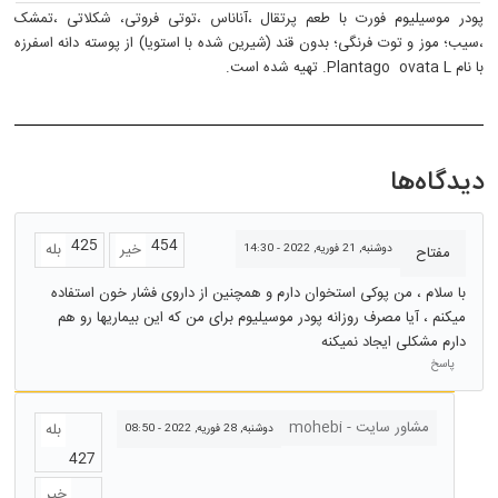
پودر موسیلیوم فورت با طعم پرتقال ،آناناس ،توتی فروتی، شکلاتی ،تمشک
،سیب؛ موز و توت فرنگی؛ بدون قند (شیرین شده با استویا) از پوسته دانه اسفرزه
با نام Plantago ovata L. تهیه شده است.
دیدگاه‌ها
425
454
خیر
بله
دوشنبه, 21 فوریه, 2022 - 14:30
مفتاح
با سلام ، من پوکی استخوان دارم و همچنین از داروی فشار خون استفاده
میکنم ، آیا مصرف روزانه پودر موسیلیوم برای من که این بیماریها رو هم
دارم مشکلی ایجاد نمیکنه
پاسخ
مشاور سایت - mohebi
بله
دوشنبه, 28 فوریه, 2022 - 08:50
427
خیر