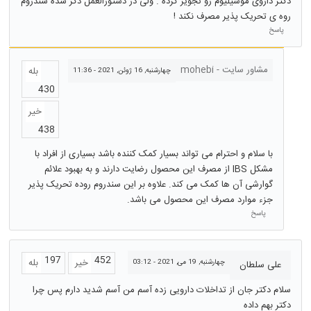
دکتر داروی موسیلیوم رو تجویز کرده . ولی در دستورالعمل ذکر شده سندروم
روه ی تحریک پذیر مصرف نکند !
پاسخ
مشاور سایت - mohebi
بله
چهارشنبه, 16 ژوئن, 2021 - 11:36
430
خیر
438
با سلام و احترام می تواند بسیار کمک کننده باشد بسیاری از افراد با
مشکل IBS از مصرف این محصول رضایت دارند و به بهبود علائم
گوارشی آن ها کمک می کند. علاوه بر این سندروم روده تحریک پذیر
جزء موارد مصرف این محصول می باشد.
پاسخ
197
452
خیر
بله
چهارشنبه, 19 می, 2021 - 03:12
علی سلطان
سلام دکتر جان از تداخلات دارویی زده آسم من آسم ‌شدید دارم پس چرا
دکتر بهم داده