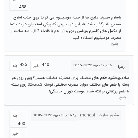
458
باسلام مصرف ملین ها از جمله موسیلیوم می تواند روی جذب املاح
معدنی تاثیرگذار باشد بنابراین در صورتی که پوکی استخوان دارید حتما
از مکمل های کلسیم ویتامین دی و آن هم با فاصله 2 الی سه ساعته از
مصرف موسیلیوم استفاده کنید.
پاسخ
426
440
خیر
بله
شنبه, 12 فوریه, 2022 - 00:15
زهرا
سلام،ببخشید طعم های مختلف برای مصارف مختلف هستن؟چون روی هر
بسته با طعم های مختلف موارد مصرف مختلفی‌ نوشته شده،مثلا روی بسته
با طعم پرتقالی نوشته شده یبوست دوران حاملگی!
پاسخ
مشاور سایت - mohebi
بله
یک‌شنبه, 13 فوریه, 2022 - 10:06
400
خیر