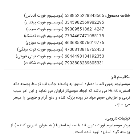
شناسه محصول:
5388525228343566 (موسیلیوم فورت آناناس)
3345982569982295 (موسیلیوم فورت پرتقال)
8900955186214247 (موسیلیوم فورت سیب)
7794467471085175 (موسیلیوم فورت تمشک)
4636858076019776 (موسیلیوم فورت موزی)
4700818816762433 (موسیلیوم فورت توت فرنگی)
6844498134192350 (موسیلیوم فورت توتی فروتی)
7903808239605331 (موسیلیوم فورت شکلات)
مکانیسم اثر:
موسیلیوم بدون قند با عصاره استویا به واسطه جذب آب توسط پوسته دانه
اسفرزه Husk می باشد که ایجاد موسیلاژ فراوان می نماید و این امر سبب
نرمی و افزایش حجم مواد در روده بزرگ شده و دفع آرام و طبیعی را میسر
می سازد.
ترکیبات دارویی:
پودر موسیلیوم فورت بدون قند با عصاره استویا ( به عنوان شیرین کننده ) از
پوسته گیاه اسفرزه تهیه شده است .