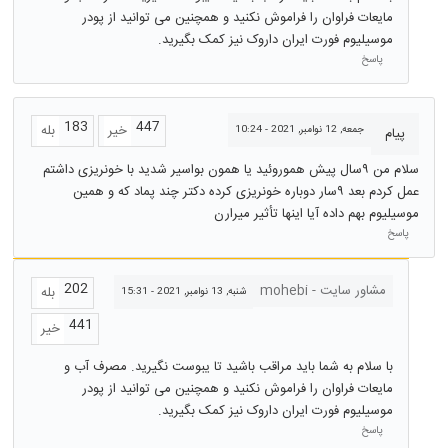
مایعات فراوان را فراموش نکنید و همچنین می توانید از پودر
موسیلیوم فورت ایران داروک نیز کمک بگیرید.
پاسخ
183
447
خیر
بله
جمعه, 12 نوامبر, 2021 - 10:24
پیام
سلام من ۹سال پیش هموروئید یا همون بواسیر شدید با خونریزی داشتم
عمل کردم بعد ۹سار دوباره خونریزی کرده دکتر چند پماد که و همین
موسیلیوم بهم داده آیا اینها تأثیر میرارن
پاسخ
202
مشاور سایت - mohebi
بله
شنبه, 13 نوامبر, 2021 - 15:31
441
خیر
با سلام به شما باید مراقب باشید تا یبوست نگیرید. مصرف آب و
مایعات فراوان را فراموش نکنید و همچنین می توانید از پودر
موسیلیوم فورت ایران داروک نیز کمک بگیرید.
پاسخ