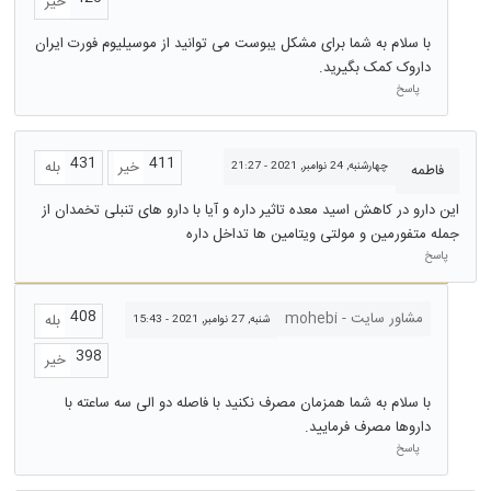
خیر
با سلام به شما برای مشکل یبوست می توانید از موسیلیوم فورت ایران
داروک کمک بگیرید.
پاسخ
431
411
خیر
بله
چهارشنبه, 24 نوامبر, 2021 - 21:27
فاطمه
این دارو در کاهش اسید معده تاثیر داره و آیا با دارو های تنبلی تخمدان از
جمله متفورمین و مولتی ویتامین ها تداخل داره
پاسخ
408
مشاور سایت - mohebi
بله
شنبه, 27 نوامبر, 2021 - 15:43
398
خیر
با سلام به شما همزمان مصرف نکنید با فاصله دو الی سه ساعته با
داروها مصرف فرمایید.
پاسخ