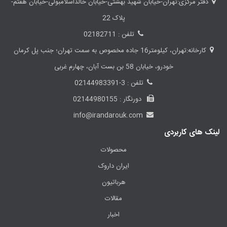
دفتر مرکزی:تهران-خیابان شهید بهشتی-خیابان خالداسلامبولی-خیابان هفتم-
پلاک 22
تلفن : 02182711
کارخانه:تهران، کیلومتر16 جاده مخصوص به سمت تهران؛ جنب پل کرمان
خودرو، خیابان 58 بن بست آبان، چهارم غربی
تلفن : 3-02144983391
دورنگار : 02144980155
info@irandarouk.com
لینک های کاربردی
محصولات
ایران داروک
هرباتیون
مقالات
اخبار