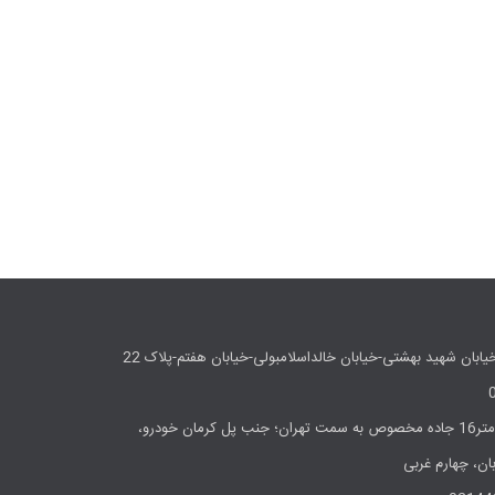
یابان شهید بهشتی-خیابان خالداسلامبولی-خیابان هفتم-پلاک 22
کارخانه:تهران، کیلومتر16 جاده مخصوص به سمت تهران؛ جنب پل کرمان خودرو،