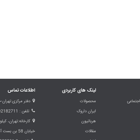
لینک های کاربردی
اطلاعات تماس
جتماعی
محصولات
دفتر مرکزی:تهران-خ
ایران داروک
تلفن : 02182711
هرباتیون
مقالات
خیابان 58 بن بست آبان، چهارم غربی