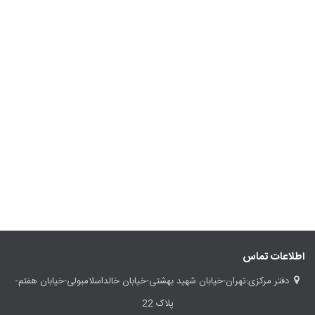
اطلاعات تماس
دفتر مرکزی:تهران-خیابان شهید بهشتی-خیابان خالداسلامبولی-خیابان هفتم-
پلاک 22