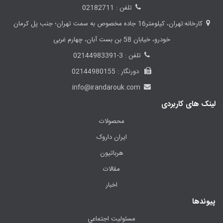
تلفن : 02182711
کارخانه:تهران، کیلومتر16 جاده مخصوص به سمت تهران؛ جنب پل کرمان
خودرو، خیابان 58 بن بست آبان، چهارم غربی
تلفن : 3-02144983391
دورنگار : 02144980155
info@irandarouk.com
لینک های کاربردی
محصولات
ایران داروک
هرباتیون
مقالات
اخبار
پیوندها
مسئولیت اجتماعی