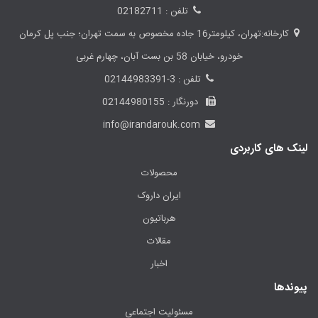
تلفن : 02182711
کارخانه:تهران، کیلومتر16 جاده مخصوص به سمت تهران؛ جنب پل کرمان
خودرو، خیابان 58 بن بست آبان، چهارم غربی
تلفن : 3-02144983391
دورنگار : 02144980155
info@irandarouk.com
لینک های کاربردی
محصولات
ایران داروک
هرباتیون
مقالات
اخبار
پیوندها
مسئولیت اجتماعی