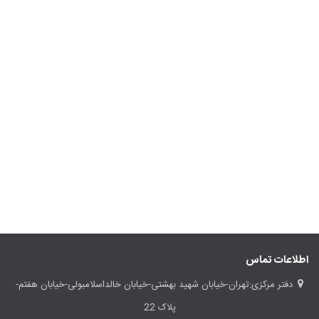
اطلاعات تماس
دفتر مرکزی:تهران-خیابان شهید بهشتی-خیابان خالداسلامبولی-خیابان هفتم-
پلاک 22